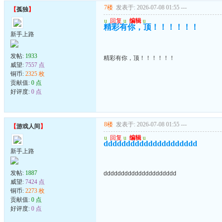
7楼
发表于: 2026-07-08 01:55
---
【
孤独
】
u
回复
u
编辑
u
精彩有你，顶！！！！！！
新手上路
发帖:
1933
精彩有你，顶！！！！！！
威望:
7557 点
铜币:
2325 枚
贡献值:
0 点
好评度:
0 点
8楼
发表于: 2026-07-08 01:55
---
【
游戏人间
】
u
回复
u
编辑
u
ddddddddddddddddddddd
新手上路
发帖:
1887
ddddddddddddddddddddd
威望:
7424 点
铜币:
2273 枚
贡献值:
0 点
好评度:
0 点