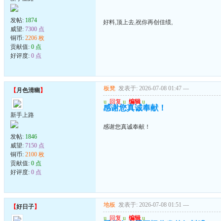
发帖:
1874
好料,顶上去,祝你再创佳绩,
威望:
7300 点
铜币:
2206 枚
贡献值:
0 点
好评度:
0 点
板凳
发表于: 2026-07-08 01:47
---
【
月色清幽
】
u
回复
u
编辑
u
感谢您真诚奉献！
新手上路
感谢您真诚奉献！
发帖:
1846
威望:
7150 点
铜币:
2100 枚
贡献值:
0 点
好评度:
0 点
地板
发表于: 2026-07-08 01:51
---
【
好日子
】
u
回复
u
编辑
u