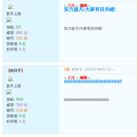
u
回复
u
编辑
u
实力超凡!大家有目共睹!
新手上路
发帖:
521
实力超凡!大家有目共睹!
威望:
4561 点
铜币:
2281 枚
贡献值:
0 点
好评度:
0 点
6楼
发表于: 2026-07-08 01:53
---
【
好日子
】
u
回复
u
编辑
u
ddddddddddddddddddddd
新手上路
发帖:
1919
ddddddddddddddddddddd
威望:
7202 点
铜币:
2138 枚
贡献值:
0 点
好评度:
0 点