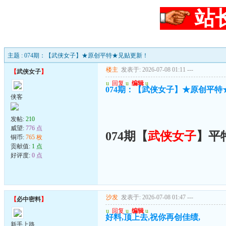
站
主题 : 074期：【武侠女子】★原创平特★见贴更新！
楼主
发表于: 2026-07-08 01:11
---
【
武侠女子
】
u
回复
u
编辑
u
074期：【武侠女子】★原创平特
侠客
发帖:
210
威望:
776 点
074期【
武侠女子
】平
铜币:
765 枚
贡献值:
1 点
好评度:
0 点
沙发
发表于: 2026-07-08 01:47
---
【
必中密料
】
u
回复
u
编辑
u
好料,顶上去,祝你再创佳绩,
新手上路