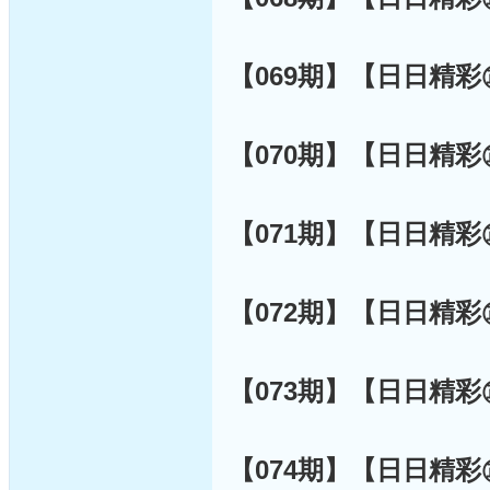
【069期】【日日精
【070期】【日日精
【071期】【日日精
【072期】【日日精
【073期】【日日精
【074期】【日日精