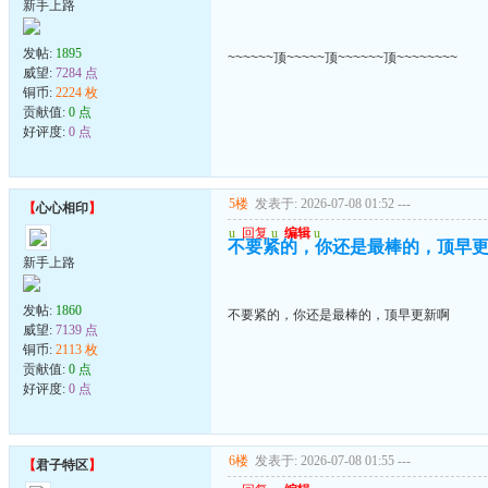
新手上路
发帖:
1895
~~~~~~顶~~~~~顶~~~~~~顶~~~~~~~~
威望:
7284 点
铜币:
2224 枚
贡献值:
0 点
好评度:
0 点
5楼
发表于: 2026-07-08 01:52
---
【
心心相印
】
u
回复
u
编辑
u
不要紧的，你还是最棒的，顶早
新手上路
发帖:
1860
不要紧的，你还是最棒的，顶早更新啊
威望:
7139 点
铜币:
2113 枚
贡献值:
0 点
好评度:
0 点
6楼
发表于: 2026-07-08 01:55
---
【
君子特区
】