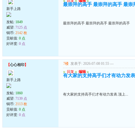
u
回复
u
编辑
u
最崇拜的高手 最崇拜的高手 最崇
新手上路
发帖:
1849
最崇拜的高手 最崇拜的高手 最崇拜的高手
威望:
7125 点
铜币:
2142 枚
贡献值:
0 点
好评度:
0 点
7楼
发表于: 2026-07-08 01:55
---
【
心心相印
】
u
回复
u
编辑
u
有大家的支持高手们才有动力发表.顶
新手上路
发帖:
1860
有大家的支持高手们才有动力发表.顶上...
威望:
7139 点
铜币:
2113 枚
贡献值:
0 点
好评度:
0 点