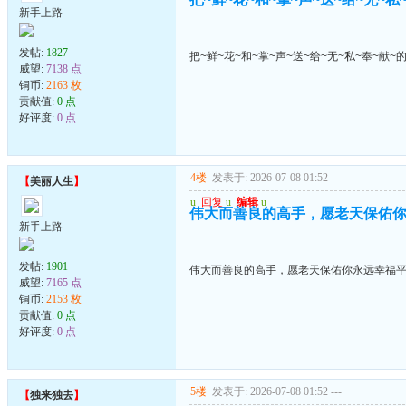
新手上路
发帖:
1827
把~鲜~花~和~掌~声~送~给~无~私~奉~献~
威望:
7138 点
铜币:
2163 枚
贡献值:
0 点
好评度:
0 点
4楼
发表于: 2026-07-08 01:52
---
【
美丽人生
】
u
回复
u
编辑
u
伟大而善良的高手，愿老天保佑
新手上路
发帖:
1901
伟大而善良的高手，愿老天保佑你永远幸福
威望:
7165 点
铜币:
2153 枚
贡献值:
0 点
好评度:
0 点
5楼
发表于: 2026-07-08 01:52
---
【
独来独去
】