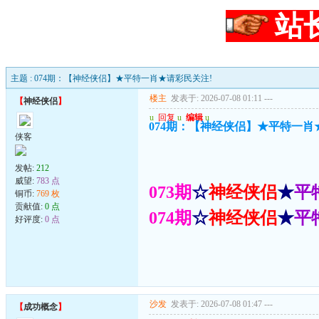
站
主题 : 074期：【神经侠侣】★平特一肖★请彩民关注!
楼主
发表于: 2026-07-08 01:11
---
【
神经侠侣
】
u
回复
u
编辑
u
074期：【神经侠侣】★平特一肖
侠客
发帖:
212
威望:
783 点
073期
☆
神经侠侣
★
平
铜币:
769 枚
贡献值:
0 点
074期
☆
神经侠侣
★
平
好评度:
0 点
沙发
发表于: 2026-07-08 01:47
---
【
成功概念
】