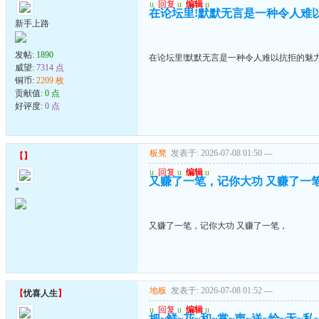
u
回复
u
编辑
u
在论坛里!默默无言是一种令人难
新手上路
发帖:
1890
在论坛里!默默无言是一种令人难以抗拒的魅
威望:
7314 点
铜币:
2209 枚
贡献值:
0 点
好评度:
0 点
板凳
发表于: 2026-07-08 01:50
---
【
】
u
回复
u
编辑
u
又赚了一笔，记你大功 又赚了一
*
又赚了一笔，记你大功 又赚了一笔，
地板
发表于: 2026-07-08 01:52
---
【
忧喜人生
】
u
回复
u
编辑
u
把~鲜~花~和~掌~声~送~给~无~私