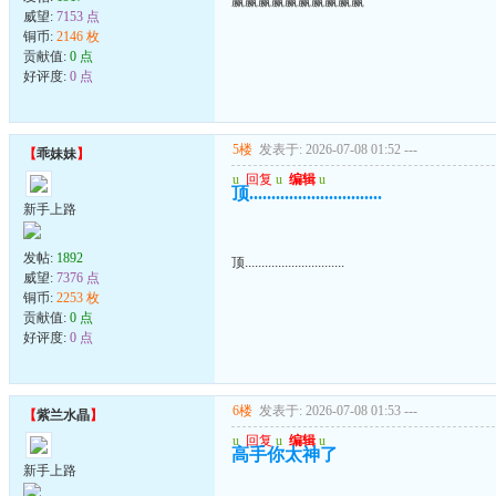
赢赢赢赢赢赢赢赢赢赢
威望:
7153 点
铜币:
2146 枚
贡献值:
0 点
好评度:
0 点
5楼
发表于: 2026-07-08 01:52
---
【
乖妹妹
】
u
回复
u
编辑
u
顶..............................
新手上路
发帖:
1892
顶..............................
威望:
7376 点
铜币:
2253 枚
贡献值:
0 点
好评度:
0 点
6楼
发表于: 2026-07-08 01:53
---
【
紫兰水晶
】
u
回复
u
编辑
u
高手你太神了
新手上路