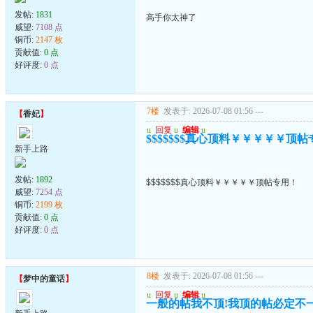
发帖:
1831
高手你太神了
威望:
7108 点
铜币:
2147 枚
贡献值:
0 点
好评度:
0 点
7楼
发表于: 2026-07-08 01:56
---
【
香妃
】
u
回复
u
编辑
u
$$$$$$$真心顶料￥￥￥￥￥顶
新手上路
发帖:
1892
$$$$$$$真心顶料￥￥￥￥￥顶帖专用！
威望:
7254 点
铜币:
2199 枚
贡献值:
0 点
好评度:
0 点
8楼
发表于: 2026-07-08 01:56
---
【
梦中的童话
】
u
回复
u
编辑
u
一般的帖我不顶!我顶的帖必定不一