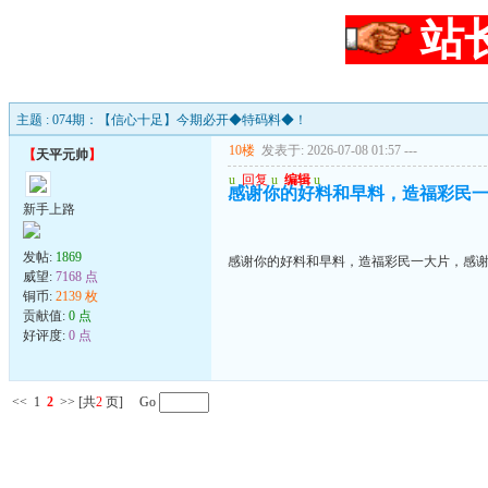
站
主题 : 074期：【信心十足】今期必开◆特码料◆！
10楼
发表于: 2026-07-08 01:57
---
【
天平元帅
】
u
回复
u
编辑
u
感谢你的好料和早料，造福彩民
新手上路
发帖:
1869
感谢你的好料和早料，造福彩民一大片，感
威望:
7168 点
铜币:
2139 枚
贡献值:
0 点
好评度:
0 点
<<
1
2
>>
[共
2
页] Go