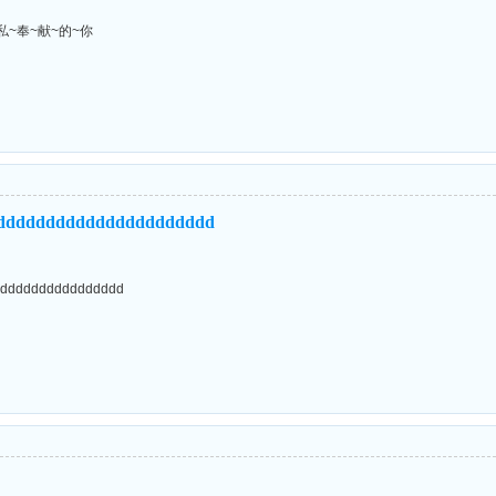
私~奉~献~的~你
dddddddddddddddddddddd
dddddddddddddddd