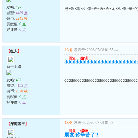
发帖:
497
把~鲜~花~和~掌~声~送~给~无~私~奉~献~
威望:
4489 点
铜币:
2245 枚
贡献值:
0 点
好评度:
0 点
12楼
发表于: 2026-07-08 01:55
---
【
红人
】
u
回复
u
编辑
u
dddddddddddddddddddddddddd
新手上路
发帖:
482
dddddddddddddddddddddddddddddddddd
威望:
4155 点
铜币:
2078 枚
贡献值:
0 点
好评度:
0 点
13楼
发表于: 2026-07-08 01:57
---
【
深海蓝玉
】
u
回复
u
编辑
u
朋友,你辛苦了!!