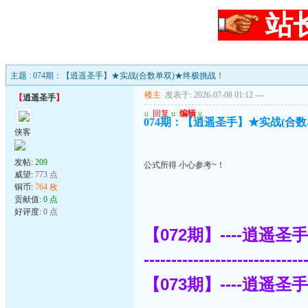
站
主题 : 074期：【逍遥圣手】★实战(合数单双)★终极挑战！
楼主
发表于: 2026-07-08 01:12
---
【
逍遥圣手
】
u
回复
u
编辑
u
074期：【逍遥圣手】★实战(合
侠客
发帖:
209
公式所得 小心参考~！
威望:
773 点
铜币:
764 枚
贡献值:
0 点
好评度:
0 点
【072期】----逍遥圣
-----------------------------
【073期】----逍遥圣