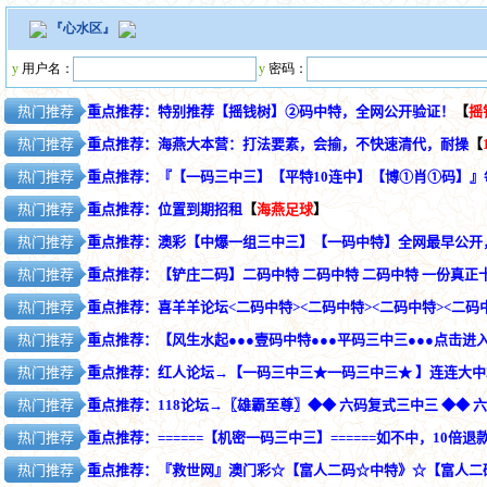
『
心水区
』
y
用户名：
y
密码：