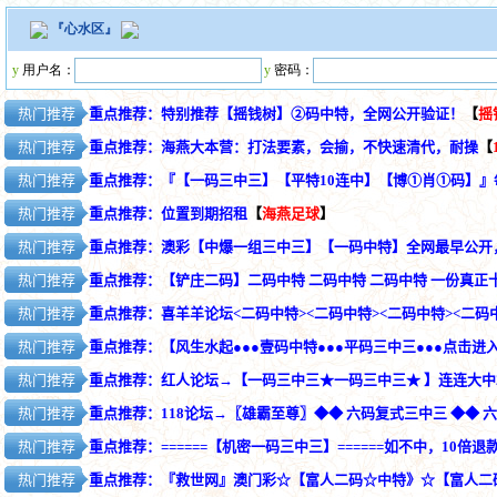
『
心水区
』
y
用户名：
y
密码：